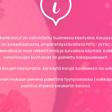
kaikki korut on valmistettu Suomessa käsityönä. Koruiss
 on korkealaatuista, ympäristöystävällistä PEFC- ja FSC-
Metalliosat ovat nikkelittömiä ja turvallisia käyttää. Kai
vanerikorujen kuvitukset on painettu kaksipuoleisesti.
ä korujen kastumista. Älä käytä koruja saunoessa tai uid
innan mukaan pienenä pakettina tyynyrasiassa (vaikkapa 
postitus kirjeenä korukortin kanssa.