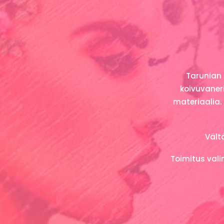
Tarunian 
koivuvaneri
materiaalia. 
Vält
Toimitus val