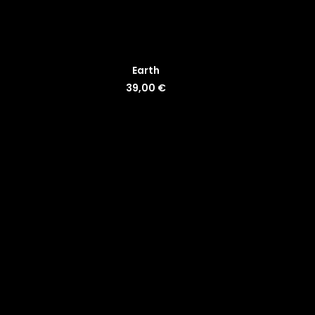
LISÄÄ OSTOSKORIIN
LI
Earth
39,00
€