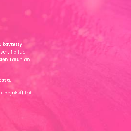
a käytetty
sertifioitua
kkien Tarunian
essa.
lahjaksi) tai