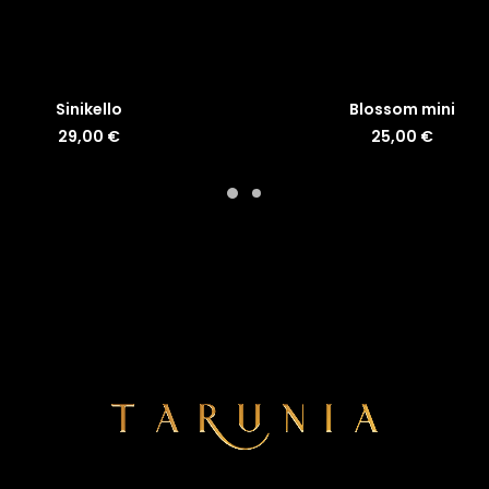
LISÄÄ OSTOSKORIIN
LISÄÄ OSTOSKORIIN
Sinikello
Blossom mini
29,00
€
25,00
€