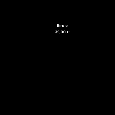
LISÄÄ OSTOSKORIIN
Birdie
39,00
€