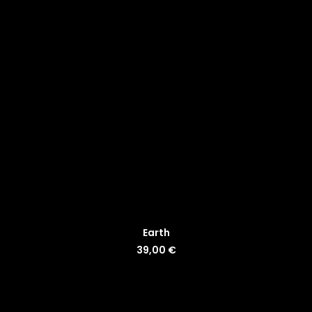
LISÄÄ OSTOSKORIIN
Earth
39,00
€