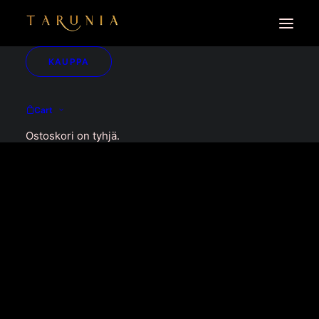
KAUPPA
Cart
Ostoskori on tyhjä.