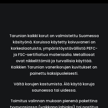
Tarunian kaikki korut on valmistettu Suomessa
käsityönä. Koruissa käytetty koivuvaneri on
korkealaatuista, ympäristöystävällistä PEFC-
ja FSC-sertifioitua materiaalia. Metalliosat
ovat nikkelittömiä ja turvallisia käyttää.
Kaikkien Tarunian vanerikorujen kuvitukset on
painettu kaksipuoleisesti.
Vältä korujen kastumista. Älä käytä koruja
saunoessa tai uidessa.
Toimitus valinnan mukaan pienenä pakettina
tyynyrasiassa (vaikkapa lahjaksi) tai postitus