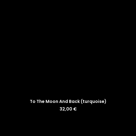
LISÄÄ OSTOSKORIIN
To The Moon And Back (turquoise)
32,00
€